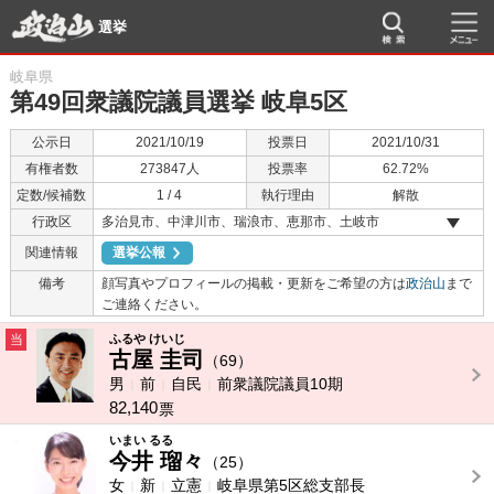
選挙
岐阜県
第49回衆議院議員選挙 岐阜5区
公示日
2021/10/19
投票日
2021/10/31
有権者数
273847人
投票率
62.72%
定数/候補数
1 / 4
執行理由
解散
行政区
多治見市、中津川市、瑞浪市、恵那市、土岐市
関連情報
選挙公報
備考
顔写真やプロフィールの掲載・更新をご希望の方は
政治山
まで
ご連絡ください。
当
ふるや けいじ
古屋 圭司
（69）
男
前
自民
前衆議院議員10期
82,140
票
-
いまい るる
今井 瑠々
（25）
女
新
立憲
岐阜県第5区総支部長