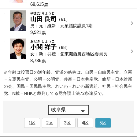
68,615
票
-
やまだ りょうじ
山田 良司
（61）
男
元
維新
元衆議院議員1期
9,921
票
-
おぜき しょうこ
小関 祥子
（68）
女
新
共産
党東濃西農西地区委員長
8,736
票
※年齢は投票日の満年齢。党派の略称は、自民＝自由民主党、立憲
＝立憲民主党、公明＝公明党、共産＝日本共産党、維新＝日本維新
の会、国民＝国民民主党、れいわ＝れいわ新選組、社民＝社会民主
党、N裁＝NHKと裁判してる党弁護士法72条違反で。
1区
2区
3区
4区
5区