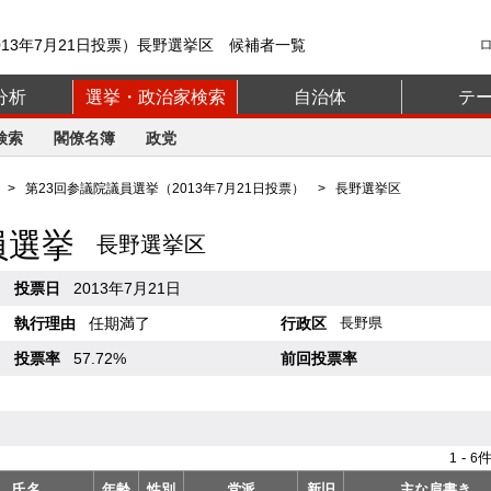
013年7月21日投票）長野選挙区 候補者一覧
分析
選挙・政治家検索
自治体
テ
検索
閣僚名簿
政党
>
第23回参議院議員選挙（2013年7月21日投票）
> 長野選挙区
員選挙
長野選挙区
投票日
2013年7月21日
執行理由
任期満了
行政区
長野県
投票率
57.72%
前回投票率
-
件
1
6
氏名
年齢
性別
党派
新旧
主な肩書き