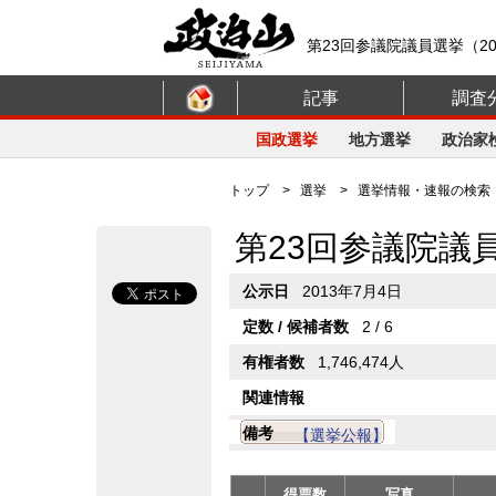
第23回参議院議員選挙（2
記事
調査
国政選挙
地方選挙
政治家
トップ
>
選挙
>
選挙情報・速報の検索
第23回参議院議
公示日
2013年7月4日
定数 / 候補者数
2 / 6
有権者数
1,746,474人
関連情報
備考
【選挙公報】
得票数
写真