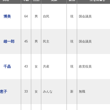
 博美
64
男
自民
現
国会議員
 雄一郎
45
男
民主
現
国会議員
 千晶
43
女
共産
現
政党役員
恵子
33
女
みんな
新
無職