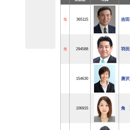
吉田
当
365115
羽田
当
294588
唐沢
154630
角 
106915