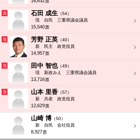
16,632
票
石田 成生
当
（54）
現
自民
三重県議会議員
15,540
票
芳野 正英
当
（40）
新
民主
政党役員
14,957
票
田中 智也
当
（49）
現
新政みえ
三重県議会議員
13,716
票
山本 里香
当
（57）
新
共産
政党役員
12,629
票
山崎 博
-
（50）
新
自民
会社役員
8,927
票