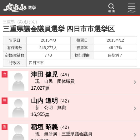
選挙
三重県（みえけん）
三重県議会議員選挙 四日市市選挙区
告示日
2015/4/3
投票日
2015/4/12
有権者数
245,277人
投票率
48.17%
定数/候補数
7 / 8
執行理由
任期満了
行政区
四日市市
津田 健児
当
（45）
現
自民
団体職員
17,027
票
山内 道明
当
（42）
新
公明
無職
16,955
票
稲垣 昭義
当
（42）
現
無所属
三重県議会議員