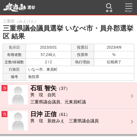
選挙
三重県（みえけん）
三重県議会議員選挙 いなべ市・員弁郡選挙
区 結果
告示日
2023/3/31
投票日
2023/4/9
有権者数
57,248人
投票率
%
定数/候補数
2 / 2
執行理由
任期満了
行政区
いなべ市、東員町
備考
無投票
石垣 智矢
当
（37）
男
現
自民
三重県議会議員、元東員町議
日沖 正信
当
（61）
男
現
新政みえ
三重県議会議員