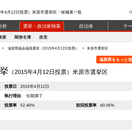
5年4月12日投票）米原市選挙区・候補者一覧
分析
選挙・政治家検索
自治体
テ
検索
閣僚名簿
政党
>
滋賀県議会議員選挙（2015年4月12日投票）
> 米原市選挙区
滋賀県をもっと知る
挙
（2015年4月12日投票）米原市選挙区
投票日
2015年4月12日
執行理由
任期満了
投票率
52.46%
前回投票率
60.05%