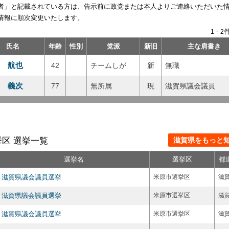
者」と記載されている方は、告示前に政党または本人よりご連絡いただいた
情報に順次変更いたします。
-
件
1
2
氏名
年齢
性別
党派
新旧
主な肩書き
 航也
42
チームしが
新
無職
 義次
77
無所属
現
滋賀県議会議員
区 選挙一覧
滋賀県をもっと知る
選挙名
選挙区
都
滋賀県議会議員選挙
米原市選挙区
滋
滋賀県議会議員選挙
米原市選挙区
滋
滋賀県議会議員選挙
米原市選挙区
滋