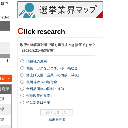
情報で
 /
件
2
C
lick research
1
 ››
道府県
賀県
賀県
賀県