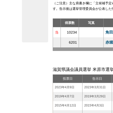
（ご注意）主な肩書き欄に「立候補予定
す。告示後は選挙管理委員会が公表した
得票数
写真
角田
当
10234
赤堀
6201
滋賀県議会議員選挙 米原市選挙
投票日
告示日
2023年4月9日
2023年3月31日
2019年4月7日
2019年3月29日
2015年4月12日
2015年4月3日