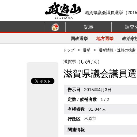
滋賀県議会議員選挙（201
記事
調査
国政選挙
地方選挙
政治家
トップ
>
選挙
>
選挙情報・速報の検索
滋賀県（しがけん）
滋賀県議会議員選
告示日
2015年4月3日
定数 / 候補者数
1 / 2
有権者数
31,844人
米原市
行政区
関連情報