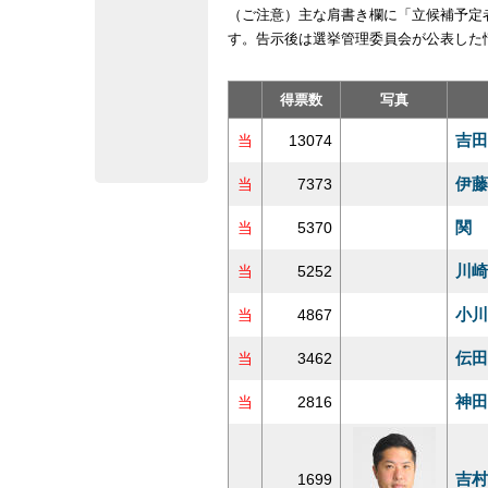
（ご注意）主な肩書き欄に「立候補予定
す。告示後は選挙管理委員会が公表した
得票数
写真
吉田
当
13074
伊藤
当
7373
関 
当
5370
川崎
当
5252
小川
当
4867
伝田
当
3462
神田
当
2816
吉村
1699