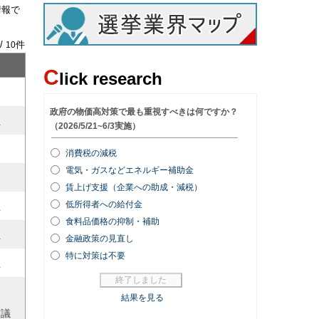
情報で
/
件
10
C
lick research
員
員
員
員
市議