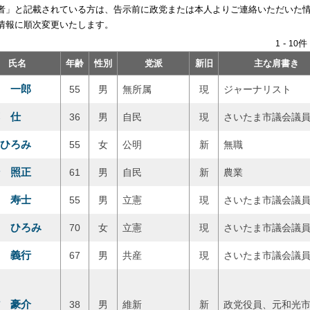
者」と記載されている方は、告示前に政党または本人よりご連絡いただいた
情報に順次変更いたします。
-
件 
1
10
氏名
年齢
性別
党派
新旧
主な肩書き
 一郎
55
男
無所属
現
ジャーナリスト
 仕
36
男
自民
現
さいたま市議会議
ひろみ
55
女
公明
新
無職
 照正
61
男
自民
新
農業
 寿士
55
男
立憲
現
さいたま市議会議
 ひろみ
70
女
立憲
現
さいたま市議会議
 義行
67
男
共産
現
さいたま市議会議
 豪介
38
男
維新
新
政党役員、元和光