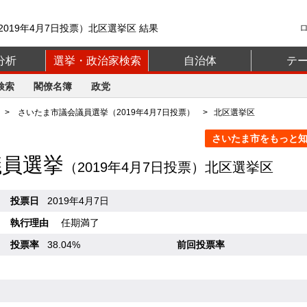
019年4月7日投票）北区選挙区 結果
分析
選挙・政治家検索
自治体
テ
検索
閣僚名簿
政党
>
さいたま市議会議員選挙（2019年4月7日投票）
> 北区選挙区
さいたま市をもっと知る
議員選挙
（2019年4月7日投票）北区選挙区
投票日
2019年4月7日
執行理由
任期満了
投票率
38.04%
前回投票率