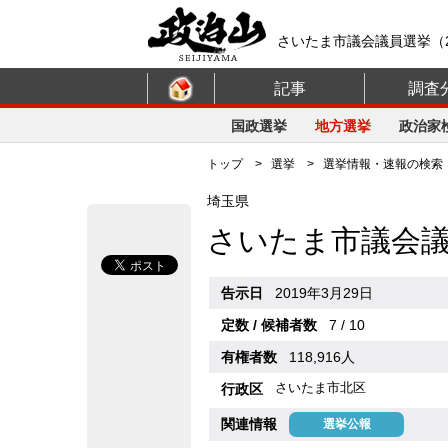
さいたま市議会議員選挙（2
記事
調査
国政選挙
地方選挙
政治家
トップ
>
選挙
>
選挙情報・速報の検索
埼玉県
さいたま市議会
告示日
2019年3月29日
定数 / 候補者数
7 / 10
有権者数
118,916人
さいたま市北区
行政区
関連情報
選挙公報