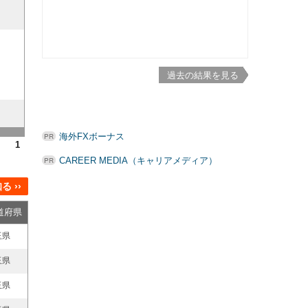
過去の結果を見る
海外FXボーナス
1
CAREER MEDIA（キャリアメディア）
 ››
道府県
玉県
玉県
玉県