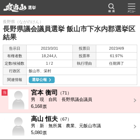
選挙
長野県（ながのけん）
長野県議会議員選挙 飯山市下水内郡選挙区
結果
告示日
2023/3/31
投票日
2023/4/9
有権者数
18,244人
投票率
61.97%
定数/候補数
1 / 2
執行理由
任期満了
行政区
飯山市、栄村
関連情報
選挙公報
宮本 衡司
当
（71）
男
現
自民
長野県議会議員
6,168
票
高山 恒夫
-
（67）
男
新
無所属
農業、元飯山市議
5,080
票