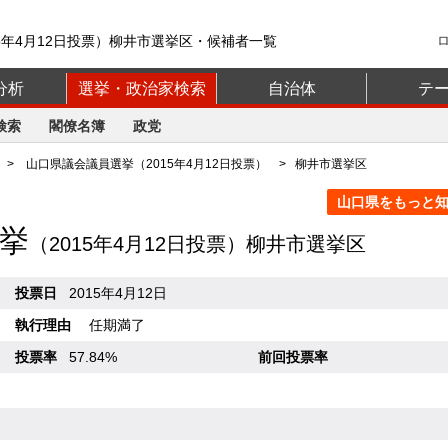
5年4月12日投票）柳井市選挙区・候補者一覧
分析
選挙・政治家検索
自治体
テ
検索
閣僚名簿
政党
>
山口県議会議員選挙（2015年4月12日投票）
> 柳井市選挙区
山口県をもっと知る
挙
（2015年4月12日投票）柳井市選挙区
投票日
2015年4月12日
執行理由
任期満了
投票率
57.84%
前回投票率