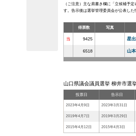
（ご注意）主な肩書き欄に「立候補予定
す。告示後は選挙管理委員会が公表した
得票数
写真
星出
当
9425
山本
6518
山口県議会議員選挙 柳井市選挙
投票日
告示日
2023年4月9日
2023年3月31日
2019年4月7日
2019年3月29日
2015年4月12日
2015年4月3日