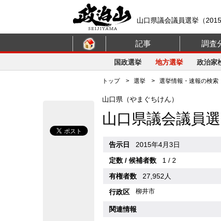
山口県議会議員選挙（201
記事
調査
国政選挙
地方選挙
政治家
トップ
>
選挙
>
選挙情報・速報の検索
山口県（やまぐちけん）
山口県議会議員選
告示日
2015年4月3日
定数 / 候補者数
1 / 2
有権者数
27,952人
柳井市
行政区
関連情報