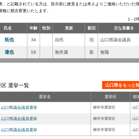
者」と記載されている方は、告示前に政党または本人よりご連絡いただいた
情報に順次変更いたします。
-
件
1
2
氏名
年齢
性別
党派
新旧
主な肩書き
 拓也
34
自民
現
山口県議会議員
 達也
59
無所属
新
無職
区 選挙一覧
山口県をもっと知る
選挙名
選挙区
都
山口県議会議員選挙
柳井市選挙区
山
山口県議会議員選挙
柳井市選挙区
山
山口県議会議員選挙
柳井市選挙区
山