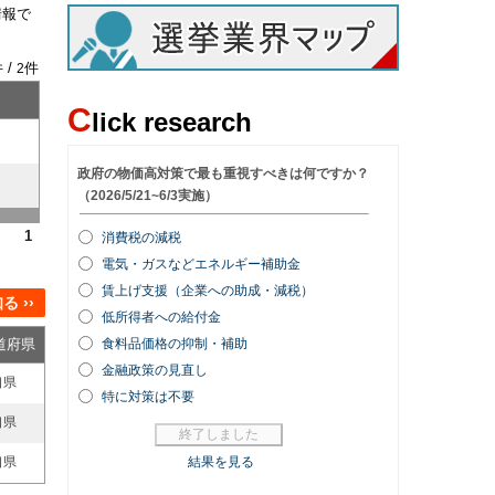
情報で
 /
件
2
C
lick research
1
 ››
道府県
口県
口県
口県