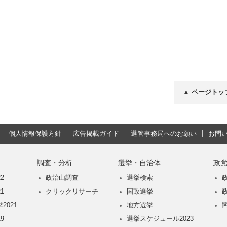
▲ ページトッ
個人情報保護方針
広告掲載ガイド
選管事務局へのお願い
お問
調査・分析
選挙・自治体
政
2
政治山調査
選挙検索
1
クリックリサーチ
国政選挙
2021
地方選挙
9
選挙スケジュール2023