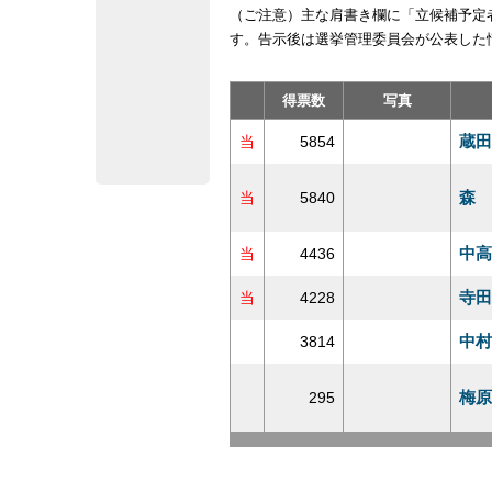
（ご注意）主な肩書き欄に「立候補予定
す。告示後は選挙管理委員会が公表した
得票数
写真
蔵田
当
5854
森 
当
5840
中高
当
4436
寺田
当
4228
中村
3814
梅原
295