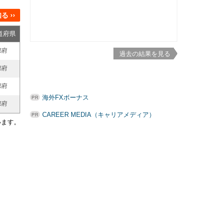
 ››
道府県
都府
過去の結果を見る
都府
都府
海外FXボーナス
都府
CAREER MEDIA（キャリアメディア）
います。