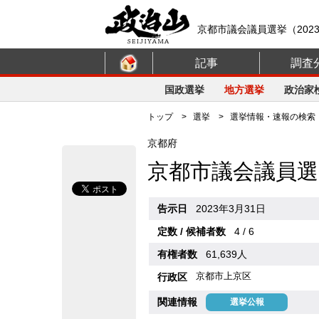
京都市議会議員選挙（202
記事
調査
国政選挙
地方選挙
政治家
トップ
>
選挙
>
選挙情報・速報の検索
京都府
京都市議会議員選
告示日
2023年3月31日
定数 / 候補者数
4 / 6
有権者数
61,639人
京都市上京区
行政区
関連情報
選挙公報