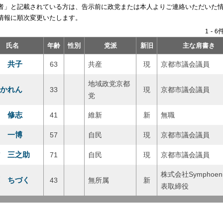
者」と記載されている方は、告示前に政党または本人よりご連絡いただいた
情報に順次変更いたします。
-
件
1
6
氏名
年齢
性別
党派
新旧
主な肩書き
 共子
63
共産
現
京都市議会議員
地域政党京都
かれん
33
現
京都市議会議員
党
 修志
41
維新
新
無職
 一博
57
自民
現
京都市議会議員
 三之助
71
自民
現
京都市議会議員
株式会社Symphoen
 ちづく
43
無所属
新
表取締役