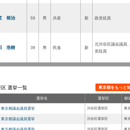
笠 裕治
59
男
共産
新
政党役員
元渋谷区議会議員
田 浩樹
39
男
民進
新
党役員
区 選挙一覧
東京都をもっと知る
選挙名
選挙区
都
東京都議会議員選挙
渋谷区選挙区
東
東京都議会議員選挙
渋谷区選挙区
東
東京都議会議員選挙
渋谷区選挙区
東