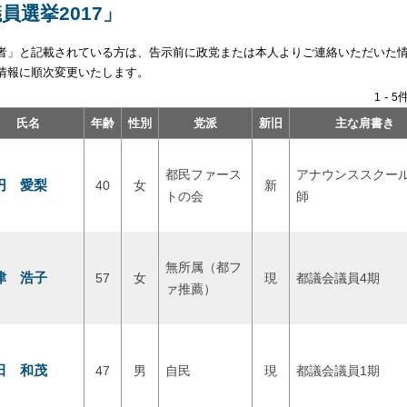
員選挙2017」
者」と記載されている方は、告示前に政党または本人よりご連絡いただいた
情報に順次変更いたします。
-
件
1
5
氏名
年齢
性別
党派
新旧
主な肩書き
都民ファース
アナウンススクー
円 愛梨
40
女
新
トの会
師
無所属（都フ
津 浩子
57
女
現
都議会議員4期
ァ推薦）
田 和茂
47
男
自民
現
都議会議員1期