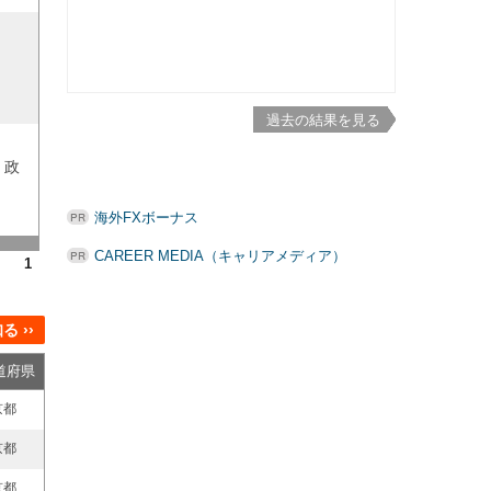
過去の結果を見る
、政
海外FXボーナス
CAREER MEDIA（キャリアメディア）
1
 ››
道府県
京都
京都
京都