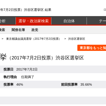
7年7月2日投票）渋谷区選挙区 結果
分析
選挙・政治家検索
自治体
テ
検索
閣僚名簿
政党
>
東京都議会議員選挙（2017年7月2日投票）
> 渋谷区選挙区
東京都をもっと知る
挙
（2017年7月2日投票）渋谷区選挙区
投票日
2017年7月2日
執行理由
任期満了
投票率
46%
前回投票率
35.66%