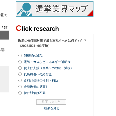
情報で
C
lick research
 /
件
5
ル講