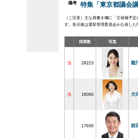
備考
特集「東京都議会議
（ご注意）主な肩書き欄に「立候補予定
す。告示後は選挙管理委員会が公表した
得票数
写真
龍
当
28223
大
当
18060
前
17658