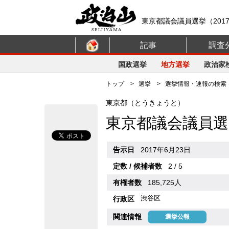
東京都議会議員選挙（201
記事
調査
国政選挙
地方選挙
政治家
トップ
>
選挙
>
選挙情報・速報の検索
東京都（とうきょうと）
東京都議会議員選
告示日
2017年6月23日
定数 / 候補者数
2 / 5
有権者数
185,725人
渋谷区
行政区
関連情報
選挙公報