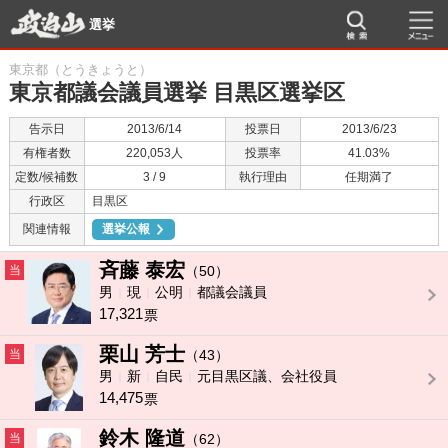
選挙
東京都（とうきょうと）
東京都議会議員選挙 目黒区選挙区
告示日
2013/6/14
投票日
2013/6/23
有権者数
220,053人
投票率
41.03%
定数/候補数
3 / 9
執行理由
任期満了
行政区
目黒区
関連情報
選挙公報
斉藤 泰宏
当
（50）
男
現
公明
都議会議員
17,321
票
栗山 芳士
当
（43）
男
新
自民
元目黒区議、会社役員
14,475
票
鈴木 隆道
当
（62）