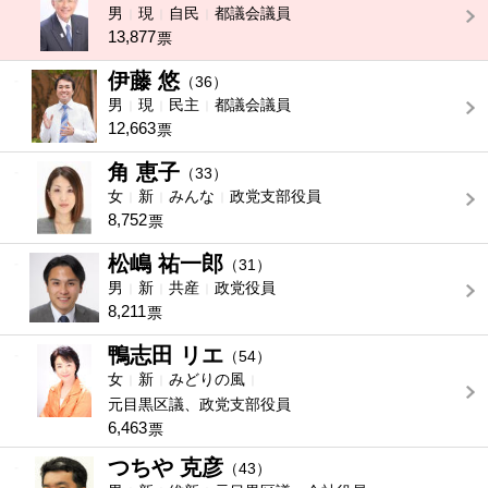
男
現
自民
都議会議員
13,877
票
伊藤 悠
-
（36）
男
現
民主
都議会議員
12,663
票
角 恵子
-
（33）
女
新
みんな
政党支部役員
8,752
票
松嶋 祐一郎
-
（31）
男
新
共産
政党役員
8,211
票
鴨志田 リエ
-
（54）
女
新
みどりの風
元目黒区議、政党支部役員
6,463
票
つちや 克彦
-
（43）