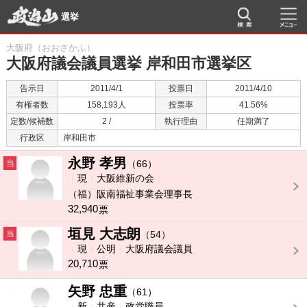
選挙
大阪府（おおさかふ）
大阪府議会議員選挙 岸和田市選挙区
告示日
2011/4/1
投票日
2011/4/10
有権者数
158,193人
投票率
41.56%
定数/候補数
2 /
執行理由
任期満了
行政区
岸和田市
永野 孝男
当
（66）
現
大阪維新の会
（福）阪南福祉事業会理事長
32,940
票
垣見 大志朗
当
（54）
現
公明
大阪府議会議員
20,710
票
矢野 忠重
-
（61）
新
共産
政党職員