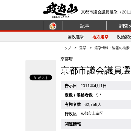
京都市議会議員選挙（201
記事
調査
国政選挙
地方選挙
政治家
トップ
>
選挙
>
選挙情報・速報の検索
京都府
京都市議会議員選
告示日
2011年4月1日
定数 / 候補者数
5 /
有権者数
62,758人
京都市上京区
行政区
関連情報