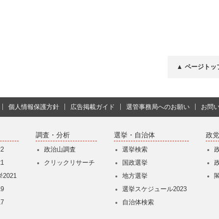
▲ ページトッ
個人情報保護方針
広告掲載ガイド
選管事務局へのお願い
お問
調査・分析
選挙・自治体
政
2
政治山調査
選挙検索
1
クリックリサーチ
国政選挙
2021
地方選挙
9
選挙スケジュール2023
7
自治体検索