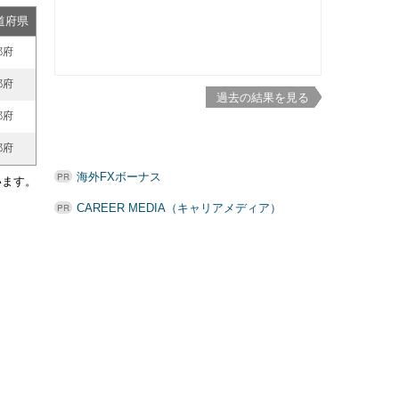
道府県
都府
都府
過去の結果を見る
都府
都府
海外FXボーナス
います。
CAREER MEDIA（キャリアメディア）