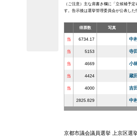
（ご注意）主な肩書き欄に「立候補予定
す。告示後は選挙管理委員会が公表した
得票数
写真
中
当
6734.17
寺
当
5153
小
当
4669
蔵
当
4424
吉
当
4000
中
2825.829
京都市議会議員選挙 上京区選挙