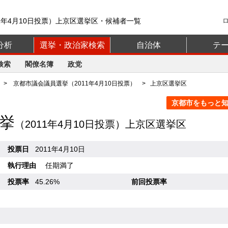
1年4月10日投票）上京区選挙区・候補者一覧
分析
選挙・政治家検索
自治体
テ
検索
閣僚名簿
政党
>
京都市議会議員選挙（2011年4月10日投票）
> 上京区選挙区
京都市をもっと知る
挙
（2011年4月10日投票）上京区選挙区
投票日
2011年4月10日
執行理由
任期満了
投票率
45.26%
前回投票率