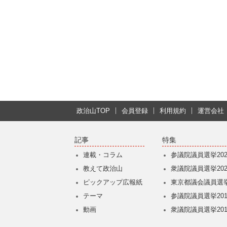
政治山TOP
会員登録
利用規約
運営会社
記事
特集
連載・コラム
参議院議員選挙202
教えて政治山
衆議院議員選挙202
ピックアップ広報紙
東京都議会議員選挙
テーマ
参議院議員選挙201
動画
衆議院議員選挙201