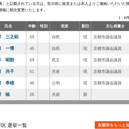
者」と記載されている方は、告示前に政党または本人よりご連絡いただいた
情報に順次変更いたします。
-
件
1
6
氏名
年齢
性別
党派
新旧
主な肩書き
村 三之助
59
自民
現
京都市議会議員
田 一博
45
自民
現
京都市議会議員
林 昭朗
69
民主
現
京都市議会議員
田 共子
51
共産
現
京都市議会議員
田 孝雄
48
公明
現
京都市議会議員
村 暁
25
共産
新
区 選挙一覧
京都市をもっと知る