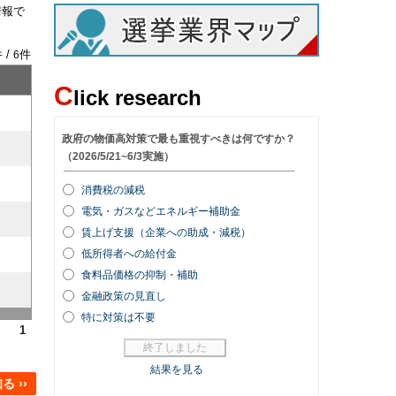
情報で
 /
件
6
C
lick research
1
 ››