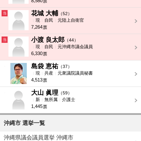
8,580
票
花城 大輔
当
（52）
現
自民
元陸上自衛官
7,264
票
小渡 良太郎
当
（44）
現
自民
元沖縄市議会議員
6,330
票
島袋 恵祐
-
（37）
現
共産
元衆議院議員秘書
4,513
票
大山 眞理
-
（59）
新
無所属
介護士
1,445
票
沖縄市 選挙一覧
沖縄県議会議員選挙 沖縄市