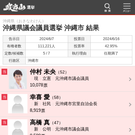
選挙
沖縄県（おきなわけん）
沖縄県議会議員選挙 沖縄市 結果
告示日
2024/6/7
投票日
2024/6/16
有権者数
111,221人
投票率
42.95%
定数/候補数
5 / 7
執行理由
任期満了
行政区
沖縄市
仲村 未央
当
（52）
現
立憲
元沖縄市議会議員
10,078
票
幸喜 愛
当
（58）
新
社民
元沖縄市宮里自治会長
8,919
票
高橋 真
当
（47）
新
公明
元沖縄市議会議員