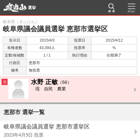
選挙
岐阜県（ぎふけん）
岐阜県議会議員選挙 恵那市選挙区
告示日
2015/4/3
投票日
2015/4/12
有権者数
43,394人
投票率
%
定数/候補数
1 / 1
執行理由
任期満了
行政区
恵那市
備考
無投票
水野 正敏
当
（56）
現
自民
農業
恵那市 選挙一覧
岐阜県議会議員選挙 恵那市選挙区
2023年4月9日 投票