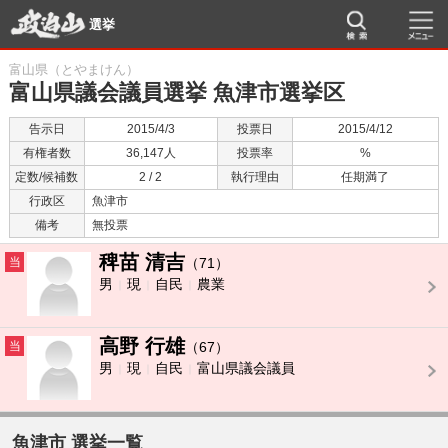
選挙
富山県（とやまけん）
富山県議会議員選挙 魚津市選挙区
告示日
2015/4/3
投票日
2015/4/12
有権者数
36,147人
投票率
%
定数/候補数
2 / 2
執行理由
任期満了
行政区
魚津市
備考
無投票
稗苗 清吉
当
（71）
男
現
自民
農業
高野 行雄
当
（67）
男
現
自民
富山県議会議員
魚津市 選挙一覧