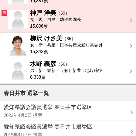
15,881
票
神戸 洋美
当
（59）
女
現
自民
幼稚園園長
15,806
票
柳沢 けさ美
-
（65）
女
新
共産
日本共産党愛知県委員
15,343
票
水野 義彦
-
（56）
男
新
維新
（有）新豊土地取締役
8,338
票
春日井市 選挙一覧
愛知県議会議員選挙 春日井市選挙区
2023年4月9日 投票
愛知県議会議員選挙 春日井市選挙区
2019年4月7日 投票