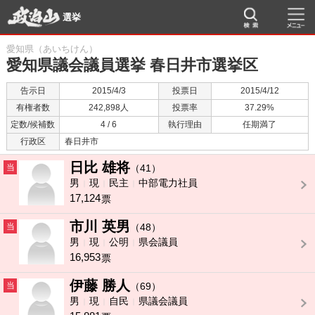
選挙
愛知県（あいちけん）
愛知県議会議員選挙 春日井市選挙区
告示日
2015/4/3
投票日
2015/4/12
有権者数
242,898人
投票率
37.29%
定数/候補数
4 / 6
執行理由
任期満了
行政区
春日井市
日比 雄将
当
（41）
男
現
民主
中部電力社員
17,124
票
市川 英男
当
（48）
男
現
公明
県会議員
16,953
票
伊藤 勝人
当
（69）
男
現
自民
県議会議員