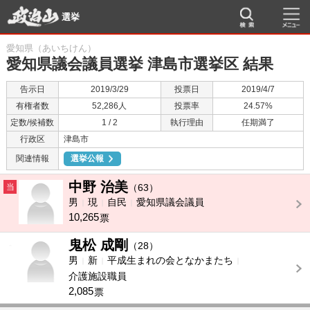
選挙
愛知県（あいちけん）
愛知県議会議員選挙 津島市選挙区 結果
告示日
2019/3/29
投票日
2019/4/7
有権者数
52,286人
投票率
24.57%
定数/候補数
1 / 2
執行理由
任期満了
行政区
津島市
関連情報
選挙公報
中野 治美
当
（63）
男
現
自民
愛知県議会議員
10,265
票
鬼松 成剛
-
（28）
男
新
平成生まれの会となかまたち
介護施設職員
2,085
票