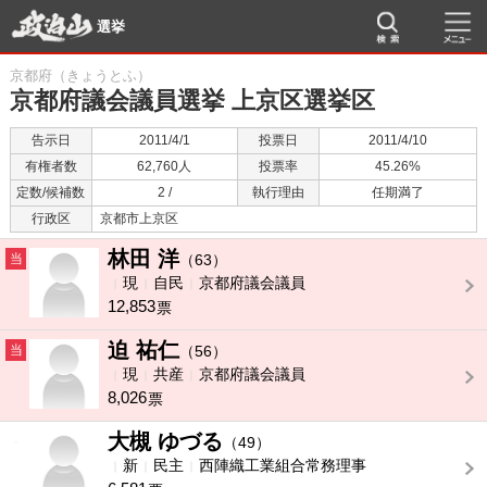
選挙
京都府（きょうとふ）
京都府議会議員選挙 上京区選挙区
告示日
2011/4/1
投票日
2011/4/10
有権者数
62,760人
投票率
45.26%
定数/候補数
2 /
執行理由
任期満了
行政区
京都市上京区
林田 洋
当
（63）
現
自民
京都府議会議員
12,853
票
迫 祐仁
当
（56）
現
共産
京都府議会議員
8,026
票
大槻 ゆづる
-
（49）
新
民主
西陣織工業組合常務理事