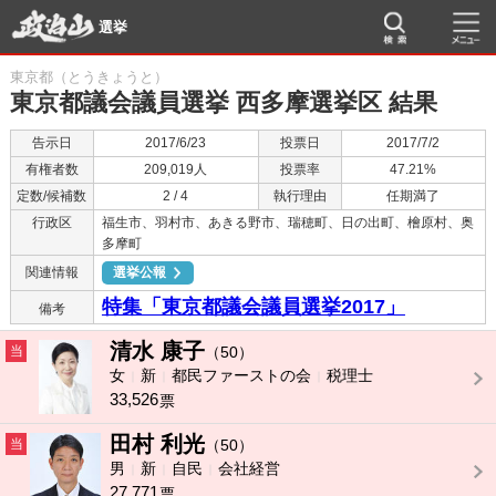
選挙
東京都（とうきょうと）
東京都議会議員選挙 西多摩選挙区 結果
告示日
2017/6/23
投票日
2017/7/2
有権者数
209,019人
投票率
47.21%
定数/候補数
2 / 4
執行理由
任期満了
行政区
福生市、羽村市、あきる野市、瑞穂町、日の出町、檜原村、奥
多摩町
関連情報
選挙公報
特集「東京都議会議員選挙2017」
備考
清水 康子
当
（50）
女
新
都民ファーストの会
税理士
33,526
票
田村 利光
当
（50）
男
新
自民
会社経営
27,771
票