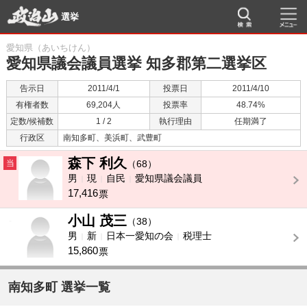
選挙
愛知県（あいちけん）
愛知県議会議員選挙 知多郡第二選挙区
告示日
2011/4/1
投票日
2011/4/10
有権者数
69,204人
投票率
48.74%
定数/候補数
1 / 2
執行理由
任期満了
行政区
南知多町、美浜町、武豊町
森下 利久
当
（68）
男
現
自民
愛知県議会議員
17,416
票
小山 茂三
-
（38）
男
新
日本一愛知の会
税理士
15,860
票
南知多町 選挙一覧