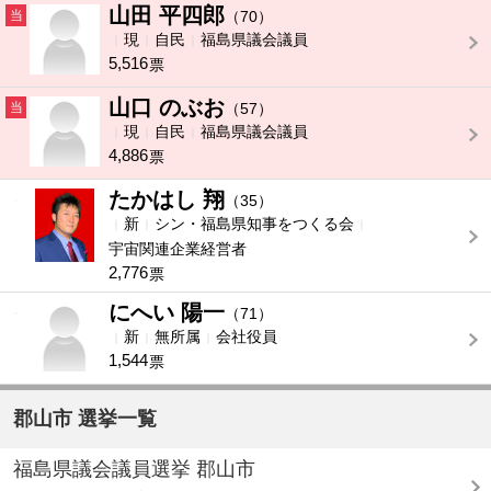
山田 平四郎
当
（70）
現
自民
福島県議会議員
5,516
票
山口 のぶお
当
（57）
現
自民
福島県議会議員
4,886
票
たかはし 翔
-
（35）
新
シン・福島県知事をつくる会
宇宙関連企業経営者
2,776
票
にへい 陽一
-
（71）
新
無所属
会社役員
1,544
票
郡山市 選挙一覧
福島県議会議員選挙 郡山市