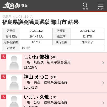
選挙
福島県（ふくしまけん）
福島県議会議員選挙 郡山市 結果
告示日
2023/11/2
投票日
2023/11/12
有権者数
264,479人
投票率
32.37%
定数/候補数
10 / 12
執行理由
任期満了
行政区
郡山市
しいね 健雄
当
（46）
現
無所属
福島県議会議員
11,526
票
神山 えつこ
当
（68）
現
共産
福島県議会議員
10,671
票
いまい 久敏
当
（70）
現
公明
福島県議会議員