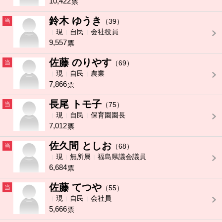
10,422
票
鈴木 ゆうき
当
（39）
現
自民
会社役員
9,557
票
佐藤 のりやす
当
（69）
現
自民
農業
7,866
票
長尾 トモ子
当
（75）
現
自民
保育園園長
7,012
票
佐久間 としお
当
（68）
現
無所属
福島県議会議員
6,684
票
佐藤 てつや
当
（55）
現
自民
会社員
5,666
票