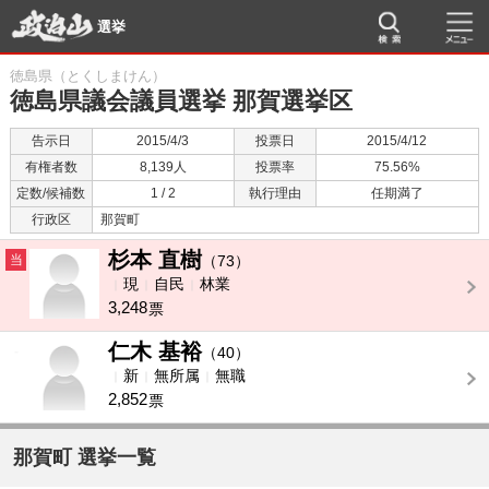
選挙
徳島県（とくしまけん）
徳島県議会議員選挙 那賀選挙区
告示日
2015/4/3
投票日
2015/4/12
有権者数
8,139人
投票率
75.56%
定数/候補数
1 / 2
執行理由
任期満了
行政区
那賀町
杉本 直樹
当
（73）
現
自民
林業
3,248
票
仁木 基裕
-
（40）
新
無所属
無職
2,852
票
那賀町 選挙一覧