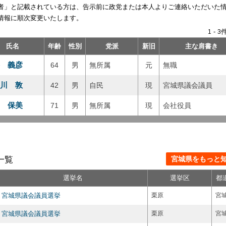
者」と記載されている方は、告示前に政党または本人よりご連絡いただいた
情報に順次変更いたします。
-
件
1
3
氏名
年齢
性別
党派
新旧
主な肩書き
 義彦
64
男
無所属
元
無職
川 敦
42
男
自民
現
宮城県議会議員
 保美
71
男
無所属
現
会社役員
一覧
宮城県をもっと知る
選挙名
選挙区
都
宮城県議会議員選挙
栗原
宮
宮城県議会議員選挙
栗原
宮