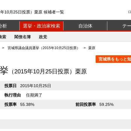
年10月25日投票）栗原 候補者一覧
分析
選挙・政治家検索
自治体
テ
検索
閣僚名簿
政党
>
宮城県議会議員選挙（2015年10月25日投票）
> 栗原
宮城県をもっと知る
挙
（2015年10月25日投票）栗原
投票日
2015年10月25日
執行理由
任期満了
投票率
55.38%
前回投票率
59.25%