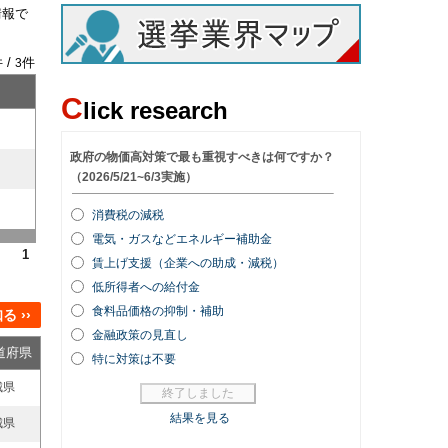
情報で
 /
件
3
C
lick research
1
 ››
道府県
城県
城県