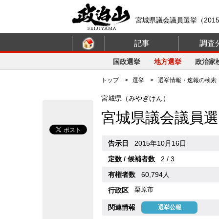
宮城県議会議員選挙（2015
記事
調査
国政選挙
地方選挙
政治家
トップ
>
選挙
>
選挙情報・速報の検索
宮城県（みやぎけん）
宮城県議会議員選
告示日
2015年10月16日
定数 / 候補者数
2 / 3
有権者数
60,794人
栗原市
行政区
関連情報
選挙公報