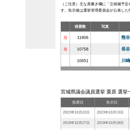
（ご注意）主な肩書き欄に「立候補予定
す。告示後は選挙管理委員会が公表した
得票数
写真
熊谷
当
11806
長谷
当
10758
川嶋
10651
宮城県議会議員選挙 栗原 選挙
投票日
告示日
2023年10月22日
2023年10月13日
2019年10月27日
2019年10月18日