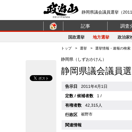
静岡県議会議員選挙（201
記事
調査
国政選挙
地方選挙
政治家
トップ
>
選挙
>
選挙情報・速報の検索
静岡県（しずおかけん）
静岡県議会議員選
告示日
2011年4月1日
定数 / 候補者数
1 /
有権者数
42,315人
裾野市
行政区
関連情報