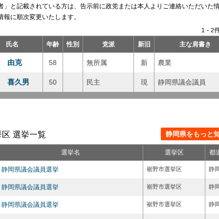
者」と記載されている方は、告示前に政党または本人よりご連絡いただいた
情報に順次変更いたします。
-
件
1
2
氏名
年齢
性別
党派
新旧
主な肩書き
 由克
58
無所属
新
農業
 喜久男
50
民主
現
静岡県議会議員
区 選挙一覧
静岡県をもっと知る
選挙名
選挙区
都
静岡県議会議員選挙
裾野市選挙区
静
静岡県議会議員選挙
裾野市選挙区
静
静岡県議会議員選挙
裾野市選挙区
静