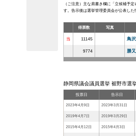
（ご注意）主な肩書き欄に「立候補予定
す。告示後は選挙管理委員会が公表した
得票数
写真
鳥沢
当
11145
勝又
9774
静岡県議会議員選挙 裾野市選挙
投票日
告示日
2023年4月9日
2023年3月31日
2019年4月7日
2019年3月29日
2015年4月12日
2015年4月3日