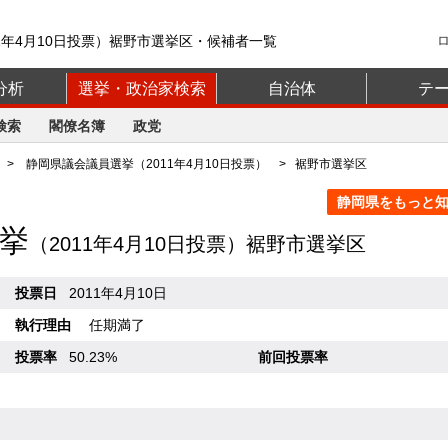
1年4月10日投票）裾野市選挙区・候補者一覧
分析
選挙・政治家検索
自治体
テ
検索
閣僚名簿
政党
>
静岡県議会議員選挙（2011年4月10日投票）
> 裾野市選挙区
静岡県をもっと知る
挙
（2011年4月10日投票）裾野市選挙区
投票日
2011年4月10日
執行理由
任期満了
投票率
50.23%
前回投票率