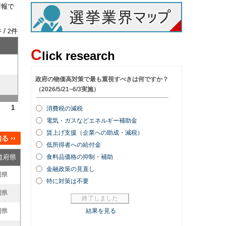
情報で
 /
件
2
C
lick research
1
 ››
道府県
岡県
岡県
岡県