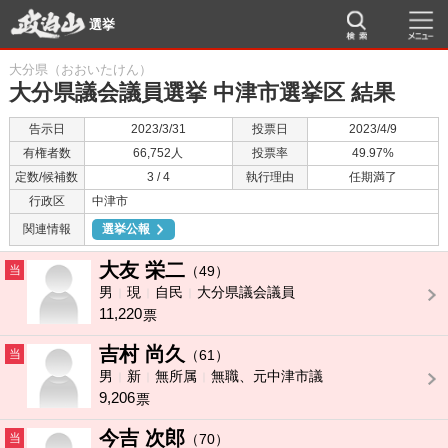
選挙
大分県（おおいたけん）
大分県議会議員選挙 中津市選挙区 結果
告示日
2023/3/31
投票日
2023/4/9
有権者数
66,752人
投票率
49.97%
定数/候補数
3 / 4
執行理由
任期満了
行政区
中津市
関連情報
選挙公報
大友 栄二
当
（49）
男
現
自民
大分県議会議員
11,220
票
吉村 尚久
当
（61）
男
新
無所属
無職、元中津市議
9,206
票
今吉 次郎
当
（70）