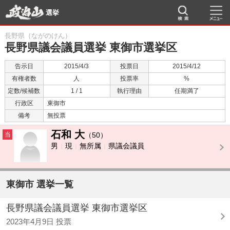
選挙
長野県（ながのけん）
長野県議会議員選挙 東御市選挙区
告示日
2015/4/3
投票日
2015/4/12
有権者数
人
投票率
%
定数/候補数
1 / 1
執行理由
任期満了
行政区
東御市
備考
無投票
石和 大
当
（50）
男
現
無所属
県議会議員
東御市 選挙一覧
長野県議会議員選挙 東御市選挙区
2023年4月9日 投票