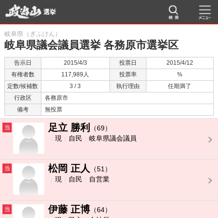
選挙
岐阜県（ぎふけん）
岐阜県議会議員選挙 各務原市選挙区
告示日
2015/4/3
投票日
2015/4/12
有権者数
117,989人
投票率
%
定数/候補数
3 / 3
執行理由
任期満了
行政区
各務原市
備考
無投票
足立 勝利
当
（69）
現
自民
岐阜県議会議員
松岡 正人
当
（51）
現
自民
自営業
伊藤 正博
当
（64）