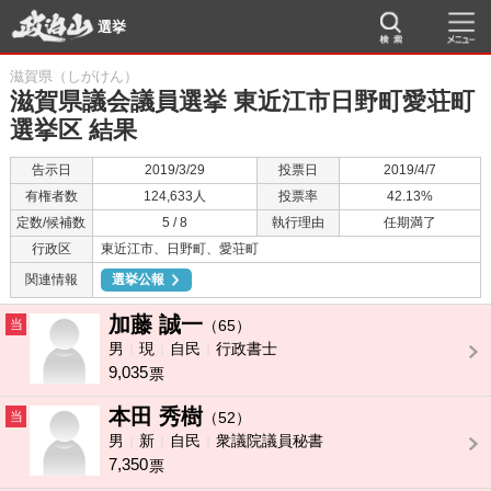
選挙
滋賀県（しがけん）
滋賀県議会議員選挙 東近江市日野町愛荘町
選挙区 結果
告示日
2019/3/29
投票日
2019/4/7
有権者数
124,633人
投票率
42.13%
定数/候補数
5 / 8
執行理由
任期満了
行政区
東近江市、日野町、愛荘町
関連情報
選挙公報
加藤 誠一
当
（65）
男
現
自民
行政書士
9,035
票
本田 秀樹
当
（52）
男
新
自民
衆議院議員秘書
7,350
票