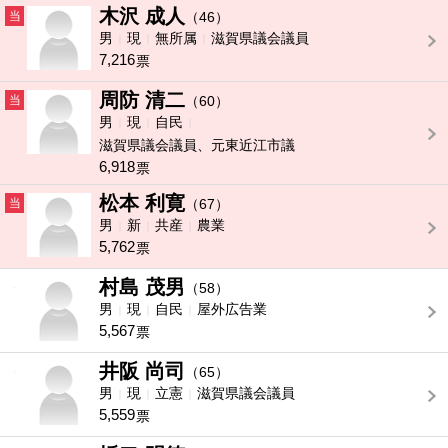
木沢 成人
当
（46）
男
現
無所属
滋賀県議会議員
7,216
票
周防 清二
当
（60）
男
現
自民
滋賀県議会議員、元東近江市議
6,918
票
松本 利寛
当
（67）
男
新
共産
農業
5,762
票
村島 茂男
-
（58）
男
現
自民
屋外広告業
5,567
票
井阪 尚司
-
（65）
男
現
立憲
滋賀県議会議員
5,559
票