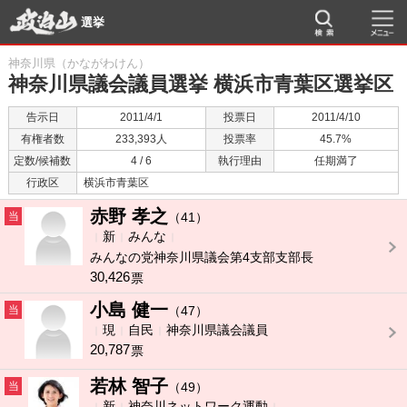
選挙
神奈川県（かながわけん）
神奈川県議会議員選挙 横浜市青葉区選挙区
告示日
2011/4/1
投票日
2011/4/10
有権者数
233,393人
投票率
45.7%
定数/候補数
4 / 6
執行理由
任期満了
行政区
横浜市青葉区
赤野 孝之
当
（41）
新
みんな
みんなの党神奈川県議会第4支部支部長
30,426
票
小島 健一
当
（47）
現
自民
神奈川県議会議員
20,787
票
若林 智子
当
（49）
新
神奈川ネットワーク運動