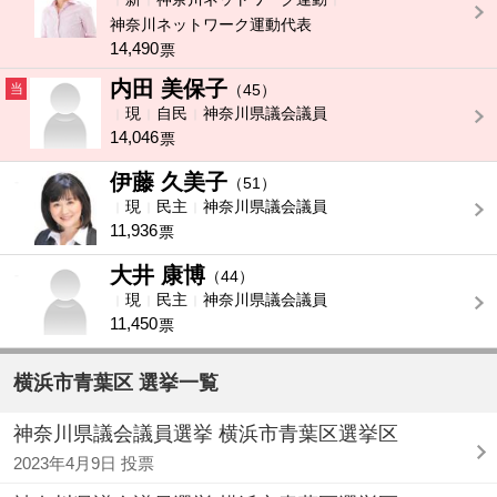
神奈川ネットワーク運動代表
14,490
票
内田 美保子
当
（45）
現
自民
神奈川県議会議員
14,046
票
伊藤 久美子
-
（51）
現
民主
神奈川県議会議員
11,936
票
大井 康博
-
（44）
現
民主
神奈川県議会議員
11,450
票
横浜市青葉区 選挙一覧
神奈川県議会議員選挙 横浜市青葉区選挙区
2023年4月9日 投票