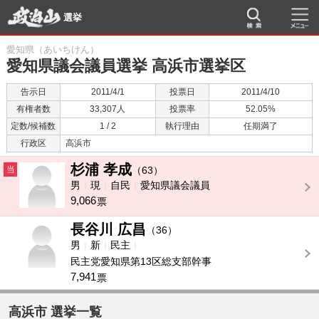
選挙
愛知県（あいちけん）
愛知県議会議員選挙 高浜市選挙区
告示日
2011/4/1
投票日
2011/4/10
有権者数
33,307人
投票率
52.05%
定数/候補数
1 / 2
執行理由
任期満了
行政区
高浜市
杉浦 孝成
当
（63）
男
現
自民
愛知県議会議員
9,066
票
長谷川 広昌
-
（36）
男
新
民主
民主党愛知県第13区総支部幹事
7,941
票
高浜市 選挙一覧