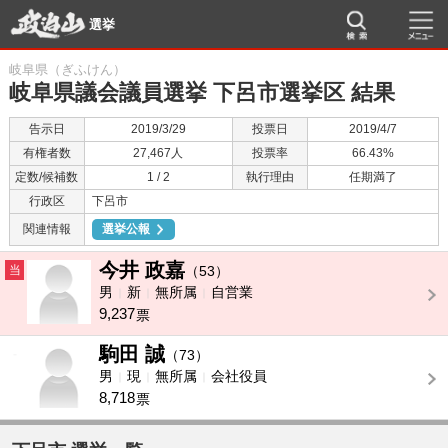
選挙
岐阜県（ぎふけん）
岐阜県議会議員選挙 下呂市選挙区 結果
告示日
2019/3/29
投票日
2019/4/7
有権者数
27,467人
投票率
66.43%
定数/候補数
1 / 2
執行理由
任期満了
行政区
下呂市
関連情報
選挙公報
今井 政嘉
当
（53）
男
新
無所属
自営業
9,237
票
駒田 誠
-
（73）
男
現
無所属
会社役員
8,718
票