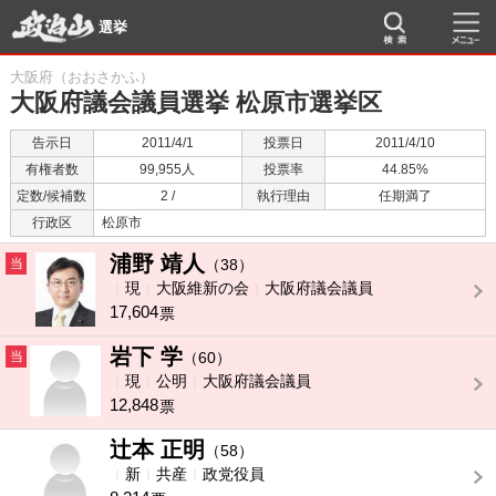
選挙
大阪府（おおさかふ）
大阪府議会議員選挙 松原市選挙区
告示日
2011/4/1
投票日
2011/4/10
有権者数
99,955人
投票率
44.85%
定数/候補数
2 /
執行理由
任期満了
行政区
松原市
浦野 靖人
当
（38）
現
大阪維新の会
大阪府議会議員
17,604
票
岩下 学
当
（60）
現
公明
大阪府議会議員
12,848
票
辻本 正明
-
（58）
新
共産
政党役員