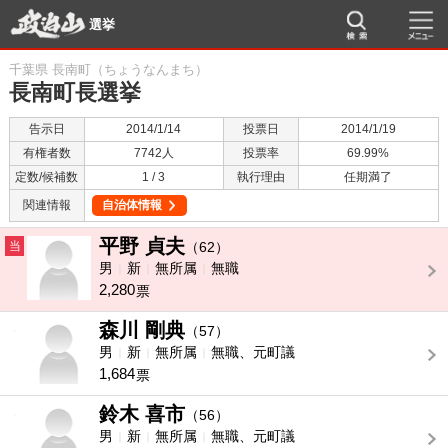
選挙
千葉県 長南町（ちょうなんまち）
長南町長選挙
告示日
2014/1/14
投票日
2014/1/19
有権者数
7742人
投票率
69.99%
定数/候補数
1 / 3
執行理由
任期満了
関連情報
自治体情報
平野 貞夫
当
（62）
男
新
無所属
無職
2,280
票
森川 剛典
-
（57）
男
新
無所属
無職、元町議
1,684
票
鈴木 喜市
-
（56）
男
新
無所属
無職、元町議