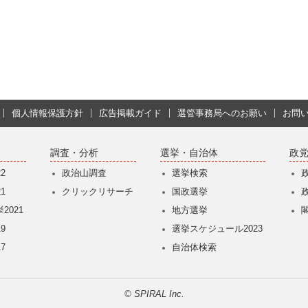
個人情報保護方針
広告掲載ガイド
選管事務局へのお願い
お問
調査・分析
選挙・自治体
政
2
政治山調査
選挙検索
1
クリックリサーチ
国政選挙
2021
地方選挙
9
選挙スケジュール2023
7
自治体検索
© SPIRAL Inc.