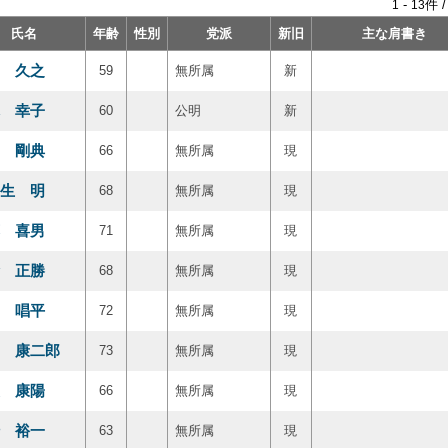
-
件 
1
13
氏名
年齢
性別
党派
新旧
主な肩書き
 久之
59
無所属
新
 幸子
60
公明
新
 剛典
66
無所属
現
生 明
68
無所属
現
 喜男
71
無所属
現
 正勝
68
無所属
現
 唱平
72
無所属
現
 康二郎
73
無所属
現
 康陽
66
無所属
現
 裕一
63
無所属
現