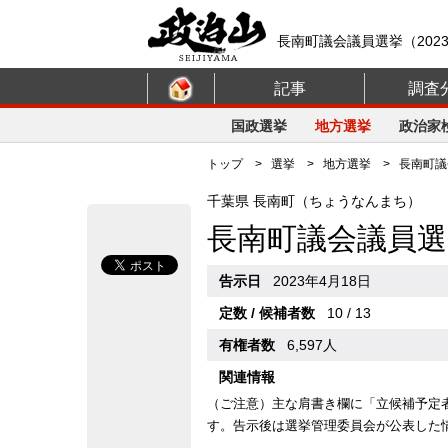
長南町議会議員選挙（202
記事
調査
国政選挙
地方選挙
政治家
トップ
>
選挙
>
地方選挙
> 長南町議会
千葉県 長南町（ちょうなんまち）
長南町議会議員選
告示日
2023年4月18日
定数 / 候補者数
10 / 13
有権者数
6,597人
関連情報
（ご注意）主な肩書き欄に「立候補予定
す。告示後は選挙管理委員会が公表した