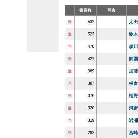
得票数
写真
太田
当
532
鈴木
当
523
森川
当
478
御園
当
421
加藤
当
389
板倉
当
387
松野
当
379
河野
当
320
岩瀬
当
319
宮崎
当
282