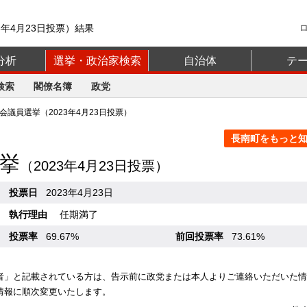
3年4月23日投票）結果
分析
選挙・政治家検索
自治体
テ
検索
閣僚名簿
政党
議員選挙（2023年4月23日投票）
長南町をもっと知る
挙
（2023年4月23日投票）
投票日
2023年4月23日
執行理由
任期満了
投票率
69.67%
前回投票率
73.61%
者」と記載されている方は、告示前に政党または本人よりご連絡いただいた情
情報に順次変更いたします。