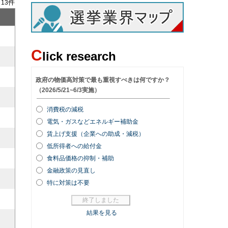
/
件
13
C
lick research