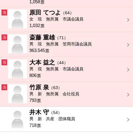
1,058
票
原田 てつよ
当
（64）
女
現
無所属
市議会議員
1,032
票
斎藤 重雄
当
（71）
男
現
無所属
笠岡市議会議員
963.545
票
大本 益之
当
（44）
男
現
無所属
市議会議員
806
票
竹原 泉
当
（63）
男
新
無所属
会社役員
793
票
井木 守
-
（54）
男
新
共産
団体職員
718
票