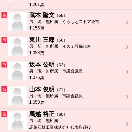
1,201
票
蔵本 隆文
当
（55）
男
現
無所属
くらもとストア経営
1,156
票
東川 三郎
当
（66）
男
新
無所属
イズミ設備代表
1,098
票
坂本 公明
当
（62）
男
現
無所属
市議会議員
1,076
票
山本 俊明
当
（71）
男
現
無所属
市議会議員
1,059
票
馬越 裕正
当
（60）
男
現
無所属
馬越石材工業株式会社代表取締役