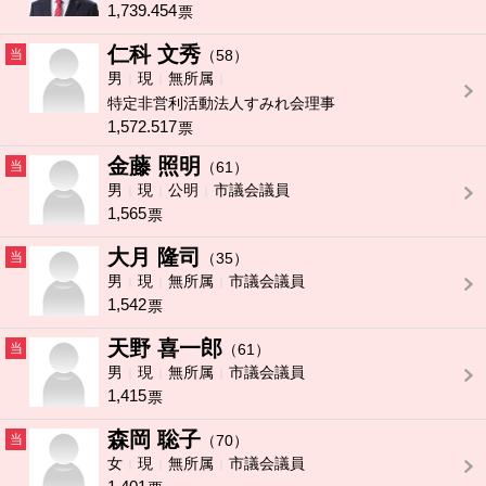
1,739.454
票
仁科 文秀
当
（58）
男
現
無所属
特定非営利活動法人すみれ会理事
1,572.517
票
金藤 照明
当
（61）
男
現
公明
市議会議員
1,565
票
大月 隆司
当
（35）
男
現
無所属
市議会議員
1,542
票
天野 喜一郎
当
（61）
男
現
無所属
市議会議員
1,415
票
森岡 聡子
当
（70）
女
現
無所属
市議会議員