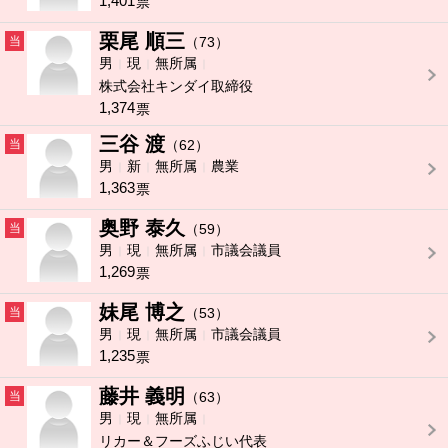
1,401
票
栗尾 順三
当
（73）
男
現
無所属
株式会社キンダイ取締役
1,374
票
三谷 渡
当
（62）
男
新
無所属
農業
1,363
票
奥野 泰久
当
（59）
男
現
無所属
市議会議員
1,269
票
妹尾 博之
当
（53）
男
現
無所属
市議会議員
1,235
票
藤井 義明
当
（63）
男
現
無所属
リカー＆フーズふじい代表