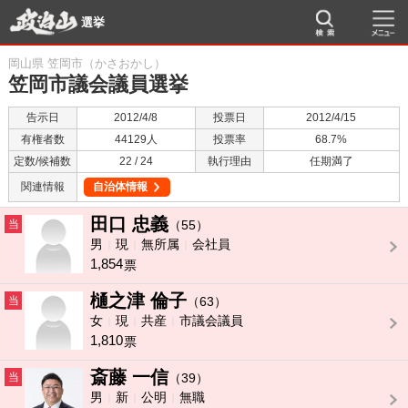
選挙
岡山県 笠岡市（かさおかし）
笠岡市議会議員選挙
告示日
2012/4/8
投票日
2012/4/15
有権者数
44129人
投票率
68.7%
定数/候補数
22 / 24
執行理由
任期満了
関連情報
自治体情報
田口 忠義
当
（55）
男
現
無所属
会社員
1,854
票
樋之津 倫子
当
（63）
女
現
共産
市議会議員
1,810
票
斎藤 一信
当
（39）
男
新
公明
無職