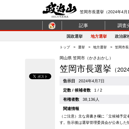
笠岡市長選挙（2024年4月
記事
調査
国政選挙
地方選挙
政治家
トップ
>
選挙
>
地方選挙
> 笠岡市長選
岡山県 笠岡市（かさおかし）
笠岡市長選挙
（20
告示日
2024年4月7日
定数 / 候補者数
1 / 2
有権者数
38,136人
関連情報
（ご注意）主な肩書き欄に「立候補予定
す。告示後は選挙管理委員会が公表した