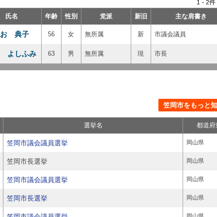
-
件
1
2
氏名
年齢
性別
党派
新旧
主な肩書き
お 典子
56
女
無所属
新
市議会議員
 よしふみ
63
男
無所属
現
市長
笠岡市をもっと知る
選挙名
都道府
笠岡市議会議員選挙
岡山県
笠岡市長選挙
岡山県
笠岡市議会議員選挙
岡山県
笠岡市長選挙
岡山県
笠岡市議会議員選挙
岡山県