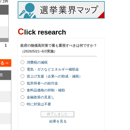
 /
件
2
C
lick research
1
 ››
県