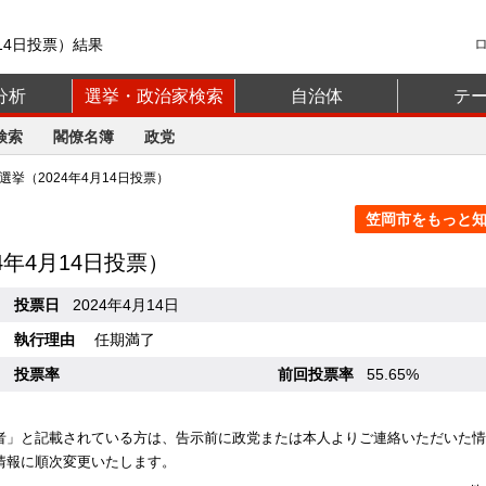
14日投票）結果
分析
選挙・政治家検索
自治体
テ
検索
閣僚名簿
政党
挙（2024年4月14日投票）
笠岡市をもっと知る
24年4月14日投票）
投票日
2024年4月14日
執行理由
任期満了
投票率
前回投票率
55.65%
者」と記載されている方は、告示前に政党または本人よりご連絡いただいた情
情報に順次変更いたします。