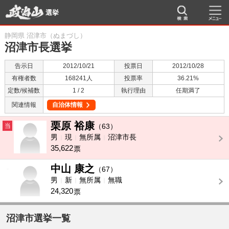
選挙
静岡県 沼津市（ぬまづし）
沼津市長選挙
告示日
2012/10/21
投票日
2012/10/28
有権者数
168241人
投票率
36.21%
定数/候補数
1 / 2
執行理由
任期満了
関連情報
自治体情報
栗原 裕康
当
（63）
男
現
無所属
沼津市長
35,622
票
中山 康之
-
（67）
男
新
無所属
無職
24,320
票
沼津市選挙一覧