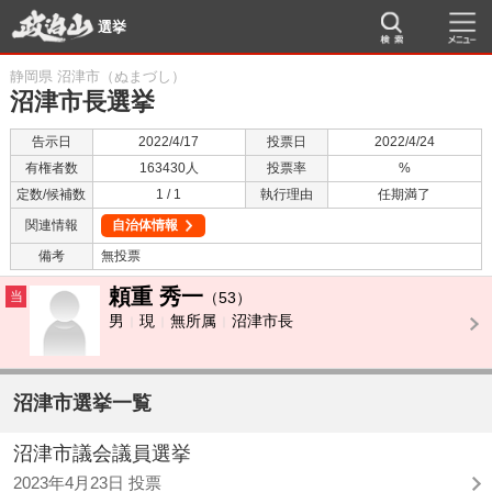
選挙
静岡県 沼津市（ぬまづし）
沼津市長選挙
告示日
2022/4/17
投票日
2022/4/24
有権者数
163430人
投票率
%
定数/候補数
1 / 1
執行理由
任期満了
関連情報
自治体情報
備考
無投票
頼重 秀一
当
（53）
男
現
無所属
沼津市長
沼津市選挙一覧
沼津市議会議員選挙
2023年4月23日 投票