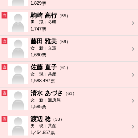
1,829
票
駒崎 高行
当
（55）
男
現
公明
1,747
票
藤田 雅美
当
（59）
女
新
立憲
1,690
票
佐藤 直子
当
（61）
女
現
共産
1,588.497
票
清水 あづさ
当
（61）
女
新
無所属
1,585
票
渡辺 稔
当
（33）
男
現
共産
1,454.857
票