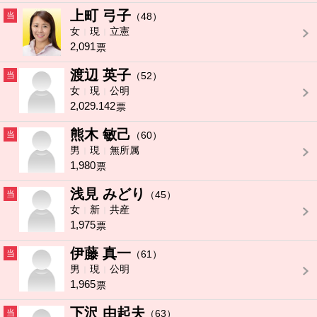
上町 弓子
当
（48）
女
現
立憲
2,091
票
渡辺 英子
当
（52）
女
現
公明
2,029.142
票
熊木 敏己
当
（60）
男
現
無所属
1,980
票
浅見 みどり
当
（45）
女
新
共産
1,975
票
伊藤 真一
当
（61）
男
現
公明
1,965
票
下沢 由起夫
当
（63）