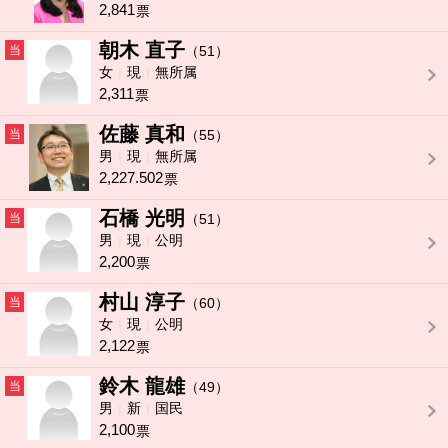
2,841
票
朝木 直子
当
（51）
女
現
無所属
2,311
票
佐藤 真和
当
（55）
男
現
無所属
2,227.502
票
石橋 光明
当
（51）
男
現
公明
2,200
票
村山 淳子
当
（60）
女
現
公明
2,122
票
鈴木 龍雄
当
（49）
男
新
国民
2,100
票