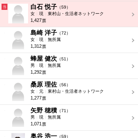
白石 悦子
当
（59）
女
現
東村山・生活者ネットワーク
1,427
票
島崎 洋子
-
（72）
女
現
無所属
1,312
票
蜂屋 健次
-
（51）
男
現
無所属
1,292
票
桑原 理佐
-
（56）
女
元
東村山・生活者ネットワーク
1,277
票
矢野 穂積
-
（71）
男
現
無所属
1,071
票
奥谷 浩一
-
（59）