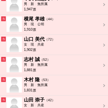
男
新
無所属
1,947
票
横尾 孝雄
当
（44）
男
現
公明
1,910
票
山口 美代
当
（72）
女
現
共産
1,902
票
志村 誠
当
（52）
男
新
無所属
1,881
票
木村 隆
当
（53）
男
新
無所属
1,831
票
山田 崇子
当
（42）
女
新
共産