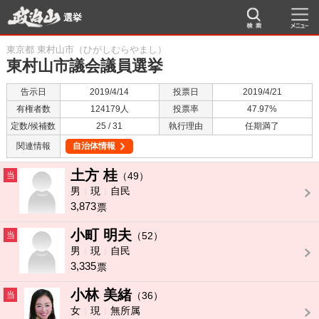
選挙
東京都 東村山市（ひがしむらやまし）
東村山市議会議員選挙
告示日
2019/4/14
投票日
2019/4/21
有権者数
124179人
投票率
47.97%
定数/候補数
25 / 31
執行理由
任期満了
関連情報
自治体情報
土方 桂
当
（49）
男
現
自民
3,873
票
小町 明夫
当
（52）
男
現
自民
3,335
票
小林 美緒
当
（36）
女
現
無所属