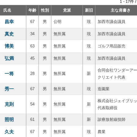
-
件 
1
17
氏名
年齢
性別
党派
新旧
主な肩書き
 昌幸
67
男
公明
現
加西市議会議員
 真史
34
男
無所属
現
加西市議会議員
 博美
63
男
無所属
現
ゴルフ用品販売
 弘満
45
男
無所属
現
加西市議会議員
合同会社ワンダーア
 一将
28
男
無所属
新
クリエイト代表
 秀一
67
男
無所属
現
造園業
株式会社ジェイブリ
 克則
54
男
無所属
新
代表取締役
 照明
61
男
無所属
新
診療放射線技師
 久夫
67
男
無所属
現
農業