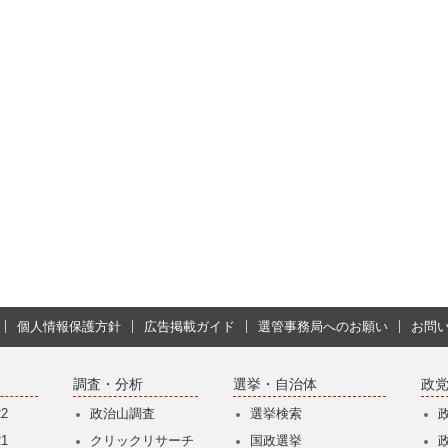
個人情報保護方針
広告掲載ガイド
選管事務局へのお願い
お問
調査・分析
選挙・自治体
政
2
政治山調査
選挙検索
1
クリックリサーチ
国政選挙