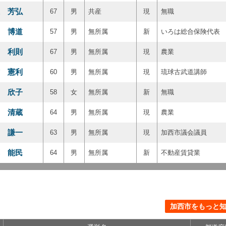
 芳弘
67
男
共産
現
無職
 博道
57
男
無所属
新
いろは総合保険代表
 利則
67
男
無所属
現
農業
 憲利
60
男
無所属
現
琉球古武道講師
 欣子
58
女
無所属
新
無職
 清蔵
64
男
無所属
現
農業
 謙一
63
男
無所属
現
加西市議会議員
 能民
64
男
無所属
新
不動産賃貸業
加西市をもっと知る