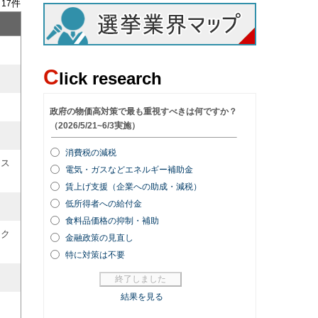
/
件
17
C
lick research
ース
ック