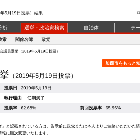
9年5月19日投票）結果
分析
選挙・政治家検索
自治体
テ
検索
閣僚名簿
政党
議員選挙（2019年5月19日投票）
加西市をもっと知る
挙
（2019年5月19日投票）
投票日
2019年5月19日
執行理由
任期満了
投票率
62.68%
前回投票率
65.96%
者」と記載されている方は、告示前に政党または本人よりご連絡いただいた情
情報に順次変更いたします。