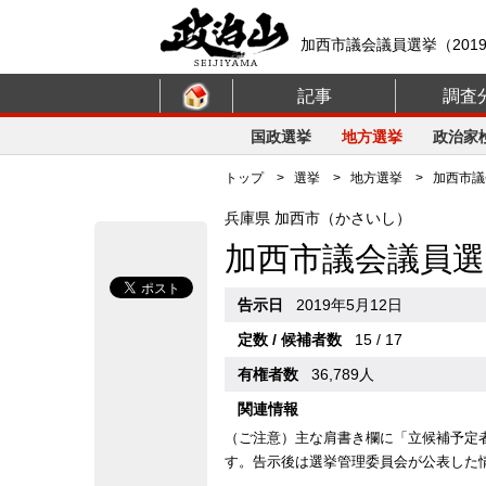
加西市議会議員選挙（201
記事
調査
国政選挙
地方選挙
政治家
トップ
>
選挙
>
地方選挙
> 加西市議会
兵庫県 加西市（かさいし）
加西市議会議員選
告示日
2019年5月12日
定数 / 候補者数
15 / 17
有権者数
36,789人
関連情報
（ご注意）主な肩書き欄に「立候補予定
す。告示後は選挙管理委員会が公表した