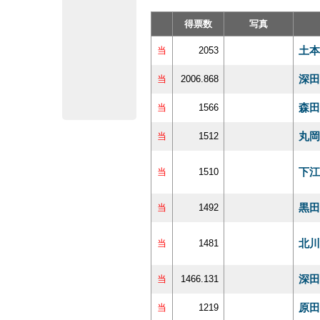
得票数
写真
土本
当
2053
深田
当
2006.868
森田
当
1566
丸岡
当
1512
下江
当
1510
黒田
当
1492
北川
当
1481
深田
当
1466.131
原田
当
1219