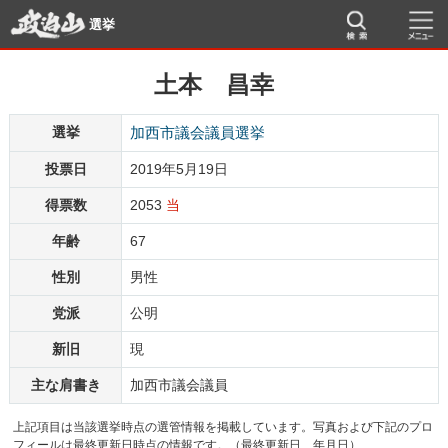
選挙
土本 昌幸
選挙
加西市議会議員選挙
投票日
2019年5月19日
得票数
2053
当
年齢
67
性別
男性
党派
公明
新旧
現
主な肩書き
加西市議会議員
上記項目は当該選挙時点の選管情報を掲載しています。写真および下記のプロ
フィールは最終更新日時点の情報です。（最終更新日 年月日）