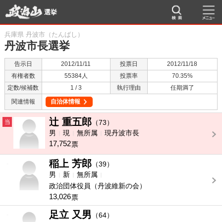
選挙
兵庫県 丹波市（たんばし）
丹波市長選挙
告示日
2012/11/11
投票日
2012/11/18
有権者数
55384人
投票率
70.35%
定数/候補数
1 / 3
執行理由
任期満了
関連情報
自治体情報
辻 重五郎
当
（73）
男
現
無所属
現丹波市長
17,752
票
稲上 芳郎
-
（39）
男
新
無所属
政治団体役員（丹波維新の会）
13,026
票
足立 又男
-
（64）