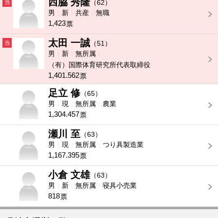
西脇 秀隆
当
（62）
男
新
共産
無職
1,423
票
太田 一誠
当
（51）
男
新
無所属
（有）国際体育研究所代表取締役
1,401.562
票
足立 修
-
（65）
男
現
無所属
農業
1,304.457
票
瀬川 至
-
（63）
男
現
無所属
つり具製造業
1,167.395
票
小倉 文雄
-
（63）
男
新
無所属
寝具小売業
818
票