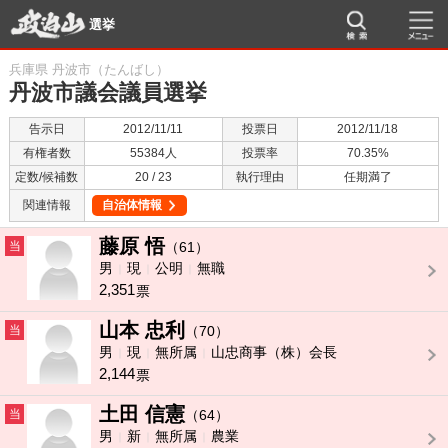
選挙
兵庫県 丹波市（たんばし）
丹波市議会議員選挙
告示日
2012/11/11
投票日
2012/11/18
有権者数
55384人
投票率
70.35%
定数/候補数
20 / 23
執行理由
任期満了
関連情報
自治体情報
藤原 悟
当
（61）
男
現
公明
無職
2,351
票
山本 忠利
当
（70）
男
現
無所属
山忠商事（株）会長
2,144
票
土田 信憲
当
（64）
男
新
無所属
農業