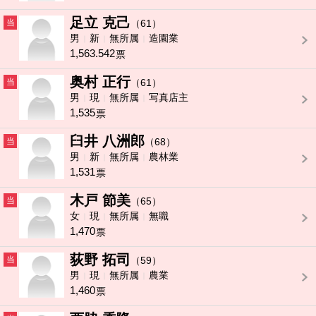
足立 克己
当
（61）
男
新
無所属
造園業
1,563.542
票
奥村 正行
当
（61）
男
現
無所属
写真店主
1,535
票
臼井 八洲郎
当
（68）
男
新
無所属
農林業
1,531
票
木戸 節美
当
（65）
女
現
無所属
無職
1,470
票
荻野 拓司
当
（59）
男
現
無所属
農業
1,460
票