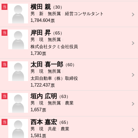
横田 親
当
（30）
男
新
無所属
経営コンサルタント
1,784.604
票
岸田 昇
当
（65）
男
現
無所属
株式会社タクミ会社役員
1,730
票
太田 喜一郎
当
（60）
男
現
無所属
太田自動車（株）取締役
1,722.437
票
垣内 広明
当
（63）
男
現
無所属
農業
1,657
票
西本 嘉宏
当
（65）
男
現
共産
農業
1,581
票