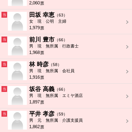
2,060
票
田坂 幸恵
当
（63）
女
現
公明
主婦
1,979
票
前川 豊市
当
（66）
男
現
無所属
行政書士
1,968
票
林 時彦
当
（58）
男
現
無所属
会社員
1,916
票
坂谷 高義
当
（66）
男
現
無所属
エミヤ酒店
1,897
票
平井 孝彦
当
（59）
男
元
無所属
介護支援員
1,862
票