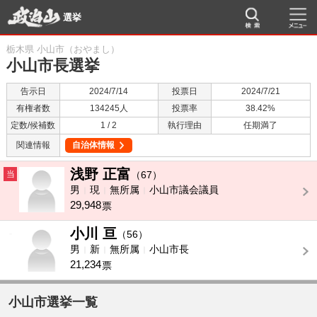
選挙
栃木県 小山市（おやまし）
小山市長選挙
告示日
2024/7/14
投票日
2024/7/21
有権者数
134245人
投票率
38.42%
定数/候補数
1 / 2
執行理由
任期満了
関連情報
自治体情報
浅野 正富
当
（67）
男
現
無所属
小山市議会議員
29,948
票
小川 亘
-
（56）
男
新
無所属
小山市長
21,234
票
小山市選挙一覧