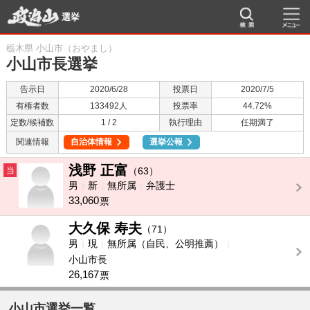
選挙
栃木県 小山市（おやまし）
小山市長選挙
告示日
2020/6/28
投票日
2020/7/5
有権者数
133492人
投票率
44.72%
定数/候補数
1 / 2
執行理由
任期満了
関連情報
自治体情報
選挙公報
浅野 正富
当
（63）
男
新
無所属
弁護士
33,060
票
大久保 寿夫
-
（71）
男
現
無所属（自民、公明推薦）
小山市長
26,167
票
小山市選挙一覧