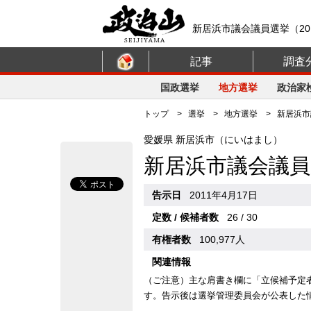
新居浜市議会議員選挙（20
記事
調査
国政選挙
地方選挙
政治家
トップ
>
選挙
>
地方選挙
> 新居浜市議
愛媛県 新居浜市（にいはまし）
新居浜市議会議員
告示日
2011年4月17日
定数 / 候補者数
26 / 30
有権者数
100,977人
関連情報
（ご注意）主な肩書き欄に「立候補予定
す。告示後は選挙管理委員会が公表した