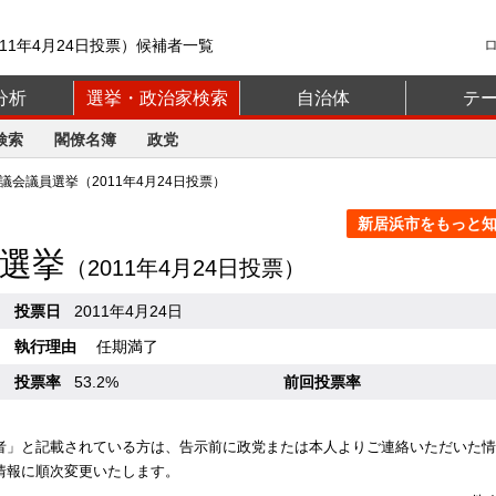
11年4月24日投票）候補者一覧
分析
選挙・政治家検索
自治体
テ
検索
閣僚名簿
政党
会議員選挙（2011年4月24日投票）
新居浜市をもっと知る
選挙
（2011年4月24日投票）
投票日
2011年4月24日
執行理由
任期満了
投票率
53.2%
前回投票率
者」と記載されている方は、告示前に政党または本人よりご連絡いただいた情
情報に順次変更いたします。