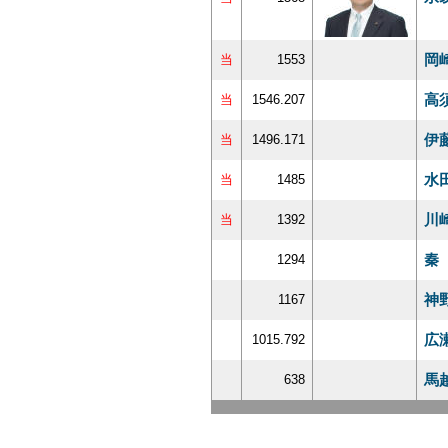
岡
当
1553
高
当
1546.207
伊
当
1496.171
水
当
1485
川
当
1392
秦
1294
神
1167
広
1015.792
馬
638