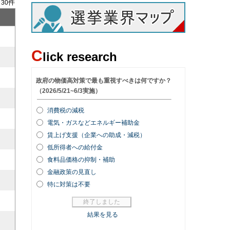
/
件
30
C
lick research