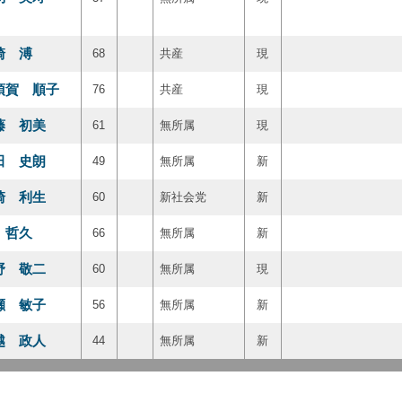
崎 溥
68
共産
現
須賀 順子
76
共産
現
藤 初美
61
無所属
現
田 史朗
49
無所属
新
崎 利生
60
新社会党
新
 哲久
66
無所属
新
野 敬二
60
無所属
現
瀬 敏子
56
無所属
新
越 政人
44
無所属
新