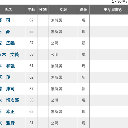
-
件 
1
30
氏名
年齢
性別
党派
新旧
主な肩書き
藤 司
62
無所属
現
石 豪
35
無所属
現
塚 広義
57
公明
新
々木 文義
59
公明
現
本 和強
61
無所属
現
原 茂
62
無所属
新
浦 康司
57
無所属
新
木 増次郎
55
公明
現
田 幸正
63
無所属
現
原 雅彦
51
公明
現