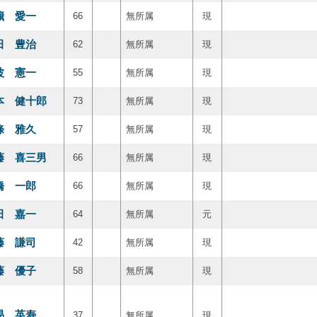
籏 愛一
66
無所属
現
田 豊治
62
無所属
現
波 憲一
55
無所属
現
本 健十郎
73
無所属
現
條 雅久
57
無所属
現
藤 喜三男
66
無所属
現
橋 一郎
66
無所属
現
田 嘉一
64
無所属
元
藤 謙司
42
無所属
現
藤 優子
58
無所属
現
易 英寿
37
無所属
現