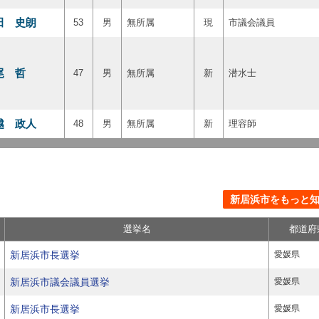
田 史朗
53
男
無所属
現
市議会議員
尾 哲
47
男
無所属
新
潜水士
越 政人
48
男
無所属
新
理容師
新居浜市をもっと知る
選挙名
都道府
新居浜市長選挙
愛媛県
新居浜市議会議員選挙
愛媛県
新居浜市長選挙
愛媛県