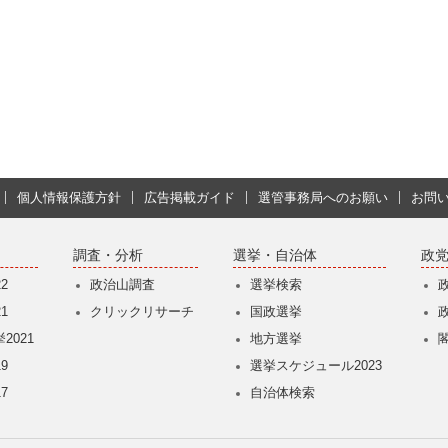
個人情報保護方針
広告掲載ガイド
選管事務局へのお願い
お問
調査・分析
選挙・自治体
政
2
政治山調査
選挙検索
1
クリックリサーチ
国政選挙
2021
地方選挙
9
選挙スケジュール2023
7
自治体検索