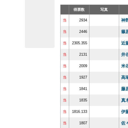
得票数
写真
神
当
2934
篠
当
2446
近
当
2305.355
井
当
2131
米
当
2009
高
当
1927
藤
当
1841
真
当
1835
伊
当
1816.133
佐
当
1807