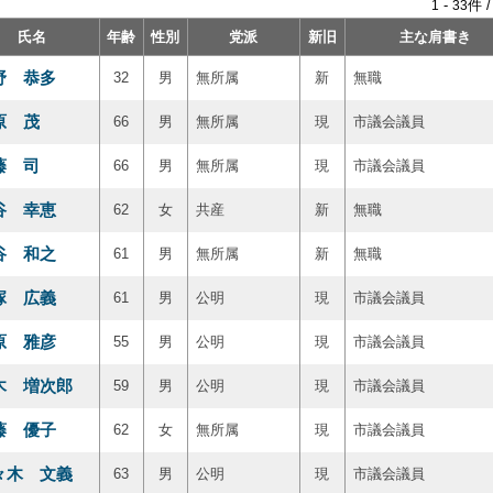
-
件 
1
33
氏名
年齢
性別
党派
新旧
主な肩書き
野 恭多
32
男
無所属
新
無職
原 茂
66
男
無所属
現
市議会議員
藤 司
66
男
無所属
現
市議会議員
谷 幸恵
62
女
共産
新
無職
谷 和之
61
男
無所属
新
無職
塚 広義
61
男
公明
現
市議会議員
原 雅彦
55
男
公明
現
市議会議員
木 増次郎
59
男
公明
現
市議会議員
藤 優子
62
女
無所属
現
市議会議員
々木 文義
63
男
公明
現
市議会議員