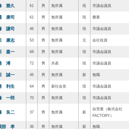
條 雅久
61
男
無所属
現
市議会議員
浦 康司
61
男
無所属
現
農業
藤 謙司
46
男
無所属
現
市議会議員
田 康志
53
男
無所属
元
会社役員
田 嘉一
68
男
無所属
現
市議会議員
崎 溥
72
男
共産
現
市議会議員
田 誠一
45
男
無所属
新
無職
崎 利生
64
男
新社会党
現
市議会議員
橋 一郎
70
男
無所属
現
市議会議員
自営業（株式会社
藤 良二
37
男
無所属
新
FACTORY）
我部 孝
36
男
無所属
新
無職