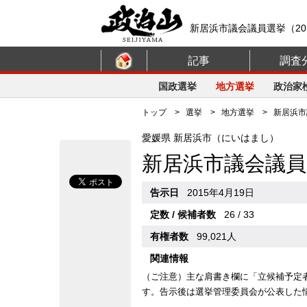
新居浜市議会議員選挙（20
記事
調査
国政選挙
地方選挙
政治家
トップ
>
選挙
>
地方選挙
> 新居浜市議
愛媛県 新居浜市（にいはまし）
新居浜市議会議員
告示日
2015年4月19日
定数 / 候補者数
26 / 33
有権者数
99,021人
関連情報
（ご注意）主な肩書き欄に「立候補予定
す。告示後は選挙管理委員会が公表した