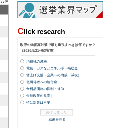
/
件
33
C
lick research