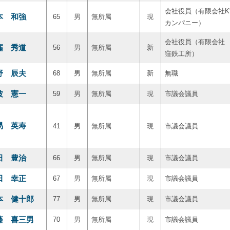
会社役員（有限会社K'
本 和強
65
男
無所属
現
カンパニー）
会社役員（有限会社
窪 秀道
56
男
無所属
新
窪鉄工所）
野 辰夫
68
男
無所属
新
無職
波 憲一
59
男
無所属
現
市議会議員
易 英寿
41
男
無所属
現
市議会議員
田 豊治
66
男
無所属
現
市議会議員
田 幸正
67
男
無所属
現
市議会議員
本 健十郎
77
男
無所属
現
市議会議員
藤 喜三男
70
男
無所属
現
市議会議員