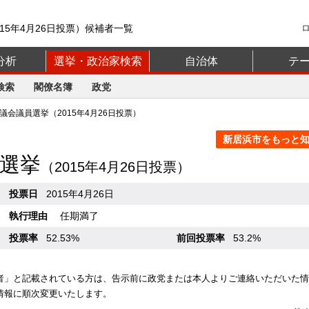
15年4月26日投票）候補者一覧
分析
選挙・政治家検索
自治体
テ
検索
閣僚名簿
政党
会議員選挙（2015年4月26日投票）
新居浜市をもっと知る
選挙
（2015年4月26日投票）
投票日
2015年4月26日
執行理由
任期満了
投票率
52.53%
前回投票率
53.2%
者」と記載されている方は、告示前に政党または本人よりご連絡いただいた情
情報に順次変更いたします。