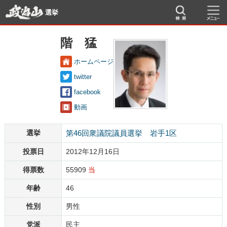
選挙
階 猛
ホームページ
twitter
facebook
動画
選挙
第46回衆議院議員選挙 岩手1区
投票日
2012年12月16日
得票数
55909
当
年齢
46
性別
男性
党派
民主