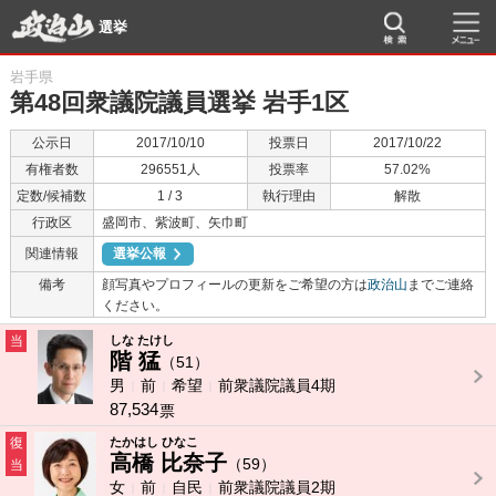
選挙
岩手県
第48回衆議院議員選挙 岩手1区
公示日
2017/10/10
投票日
2017/10/22
有権者数
296551人
投票率
57.02%
定数/候補数
1 / 3
執行理由
解散
行政区
盛岡市、紫波町、矢巾町
関連情報
選挙公報
備考
顔写真やプロフィールの更新をご希望の方は
政治山
までご連絡
ください。
当
しな たけし
階 猛
（51）
男
前
希望
前衆議院議員4期
87,534
票
復
たかはし ひなこ
高橋 比奈子
（59）
当
女
前
自民
前衆議院議員2期